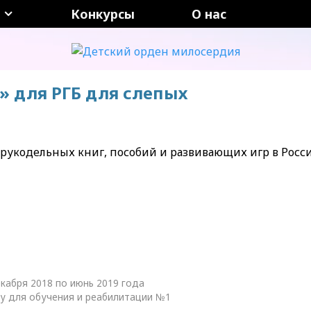
Конкурсы
О нас
» для РГБ для слепых
х рукодельных книг, пособий и развивающих игр в Росс
кабря 2018 по июнь 2019 года​
у для обучения и реабилитации №1