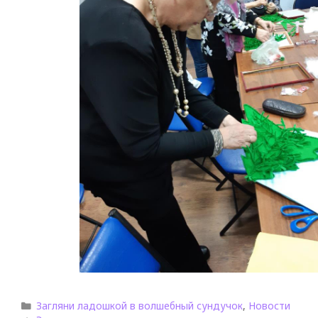
Загляни ладошкой в волшебный сундучок
,
Новости