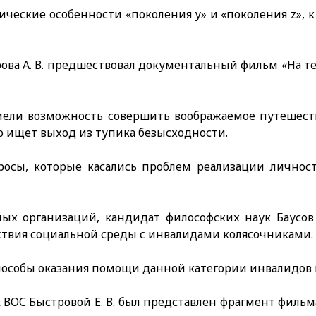
ические особенности «поколения y» и «поколения z»,
ова А. В. предшествовал документальный фильм «На 
мели возможность совершить воображаемое путешеств
то ищет выход из тупика безысходности.
росы, которые касались проблем реализации лично
х организаций, кандидат философских наук Баусов 
ствия социальной среды с инвалидами колясочниками.
особы оказания помощи данной категории инвалидов в
ВОС Быстровой Е. В. был представлен фрагмент фильма 