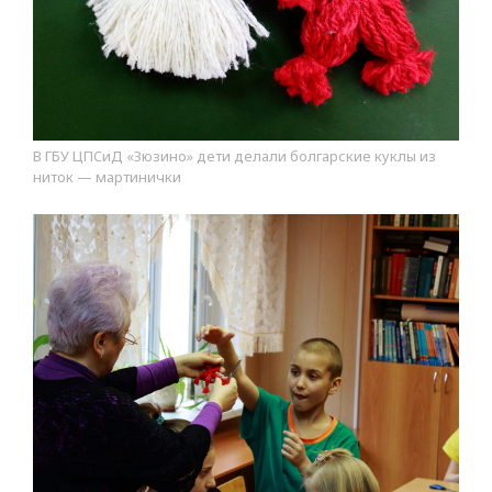
В ГБУ ЦПСиД «Зюзино» дети делали болгарские куклы из
ниток — мартинички