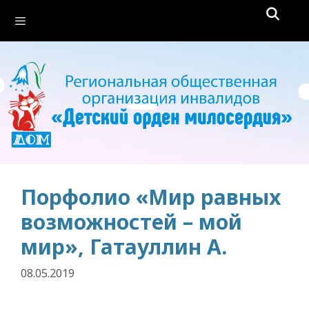
Перейти
Меню
к
содержимому
Порфолио «Мир равных
возможностей – мой
мир», Гатауллин А.
08.05.2019