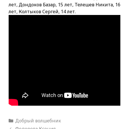
лет, Дондоков Базар, 15 лет, Телешев Никита, 16
лет, Колтыков Сергей, 14 лет.
Рубрики
Добрый волшебник
Федорова Ксения