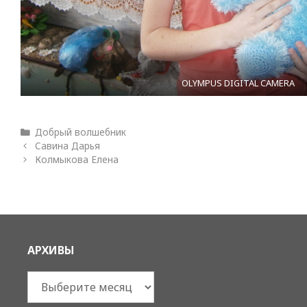
OLYMPUS DIGITAL CAMERA
Рубрики
Добрый волшебник
Савина Дарья
Колмыкова Елена
АРХИВЫ
Архивы