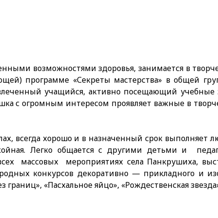
иченными возможностями здоровья, занимается в твор
ющей) программе «Секреты мастерства» в общей гр
еченный учащийся, активно посещающий учебные за
ушка с огромным интересом проявляет важные в творче
 всегда хорошо и в назначенный срок выполняет лю
койная. Легко общается с другими детьми и педа
х массовых мероприятиях села Панкрушиха, выстав
одных конкурсов декоративно — прикладного и изо
без границ», «Пасхальное яйцо», «Рождественская звезд