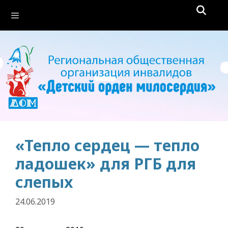
Перейти
Меню
к
содержимому
«Тепло сердец — тепло
ладошек» для РГБ для
слепых
24.06.2019