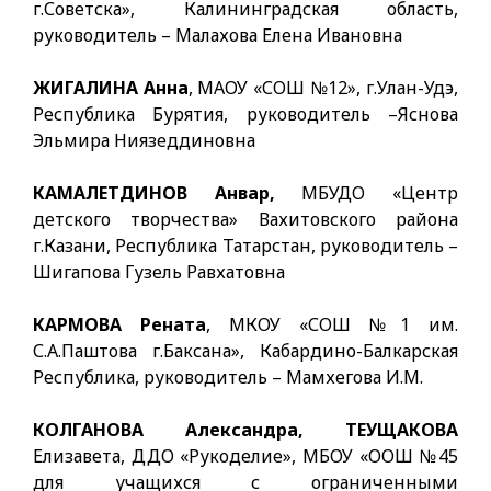
г.Советска», Калининградская область,
руководитель – Малахова Елена Ивановна
ЖИГАЛИНА Анна
, МАОУ «СОШ №12», г.Улан-Удэ,
Республика Бурятия, руководитель –Яснова
Эльмира Ниязеддиновна
КАМАЛЕТДИНОВ Анвар,
МБУДО «Центр
детского творчества» Вахитовского района
г.Казани, Республика Татарстан, руководитель –
Шигапова Гузель Равхатовна
КАРМОВА Рената
, МКОУ «СОШ №1 им.
С.А.Паштова г.Баксана», Кабардино-Балкарская
Республика, руководитель – Мамхегова И.М.
КОЛГАНОВА Александра, ТЕУЩАКОВА
Елизавета, ДДО «Рукоделие», МБОУ «ООШ №45
для учащихся с ограниченными