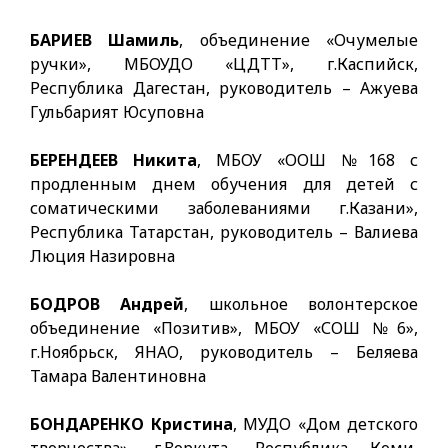
БАРИЕВ Шамиль
, объединение «Очумелые
ручки», МБОУДО «ЦДТТ», г.Каспийск,
Республика Дагестан, руководитель – Ажуева
Гульбарият Юсуповна
БЕРЕНДЕЕВ Никита
, МБОУ «ООШ №168 с
продленным днем обучения для детей с
соматическими заболеваниями г.Казани»,
Республика Татарстан, руководитель – Валиева
Люция Назировна
БОДРОВ Андрей
, школьное волонтерское
объединение «Позитив», МБОУ «СОШ №6»,
г.Ноябрьск, ЯНАО, руководитель – Беляева
Тамара Валентиновна
БОНДАРЕНКО Кристина
, МУДО «Дом детского