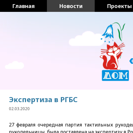
Перейти
Главная
Новости
Проекты
к
содержимому
Экспертиза в РГБС
02.03.2020
27 февраля очередная партия тактильных рукод
рукодельницы, была доставлена на экспертизу в Р