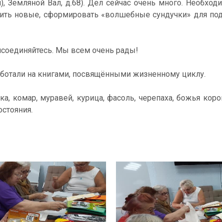
ая), Земляной Вал, д.68). Дел сейчас очень много. Необхо
шить новые, сформировать «волшебные сундучки» для по
рисоединяйтесь. Мы всем очень рады!
аботали на книгами, посвящёнными жизненному циклу.
а, комар, муравей, курица, фасоль, черепаха, божья коро
остояния.