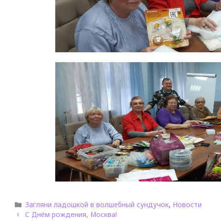
Загляни ладошкой в волшебный сундучок
,
Новости
С Днём рождения, Москва!