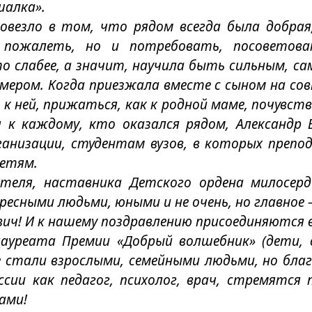
шалка».
повезло в том, что рядом всегда была добра
 пожалеть, но и потребовать, посоветова
о слабее, а значит, научила быть сильным, 
примером. Когда приезжала вместе с сыном на с
к ней, прижаться, как к родной маме, почувст
к каждому, кто оказался рядом, Александр В
анизации, студентам вузов, в которых препо
детям.
дителя, наставника Детского ордена милосер
есными людьми, юными и не очень, но главное 
евич! И к нашему поздравлению присоединяются
лауреата Премии «Добрый волшебник» (дети, 
стали взрослыми, семейными людьми, но благо
ссии как педагог, психолог, врач, стремятс
ами!