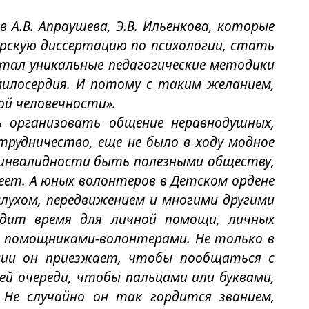
 А.В. Апраушева, Э.В. Ильенкова, которые
рскую диссертацию по психологии, стать
тал уникальные педагогические методики
милосердия. И потому с таким желанием,
ой человечности».
ь организовать общение неравнодушных,
трудничество, еще не было в ходу модное
и инвалидности быть полезными обществу,
еет. А юных волонтеров в Детском ордене
слухом, передвижением и многими другими
одит время для личной помощи, личных
и помощниками-волонтерами. Не только в
ссии он приезжает, чтобы пообщаться с
ей очереди, чтобы пальцами или буквами,
Не случайно он так гордится званием,