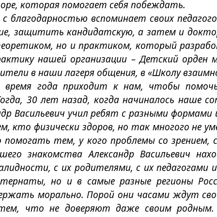
поре, которая помогает себя побеждать.
н с благодарностью вспоминает своих педагогов
ие, защитить кандидатскую, а затем и докто
еоретиком, но и практиком, который разрабо
рактику нашей организации – Детский орден 
тели в наши лагеря общения, в «Школу взаимн
ое время года приходит к нам, чтобы помоч
гда, 30 лет назад, когда начиналось наше со
андр Васильевич учил ребят с разными формам
 кто физически здоров, но так многого не ум
 помогать тем, у кого проблемы со зрением, 
ашего знакомства Александр Васильевич нах
лидности, с их родителями, с их педагогами 
интернаты, но и в самые разные регионы Ро
держать морально. Порой они часами ждут сво
тем, что не доверяют даже своим родным. 