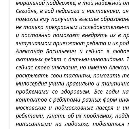
моральной поддержке, в той надёжной о
Сегодня, в год педагога и наставника, о
помогли ему получить высшее образован
не только прекрасным исследователем-т
и постоянно помогает внедрять их в п
энтузиазмом приезжают ребята и их роди
Александр Васильевич и сейчас в люб
активных ребят с детьми-инвалидами. То
сейчас слово инклюзия, но именно Алекс
раскрывать свои таланты, помогать тем,
милосердия учили правильно и тактично
проблемами со здоровьем. Все годы н
контактов с ребятами разных форм инва
московские и подмосковные лагеря и 
ребятами, узнать об их проблемах, под
написанными на ладошке, поделиться 