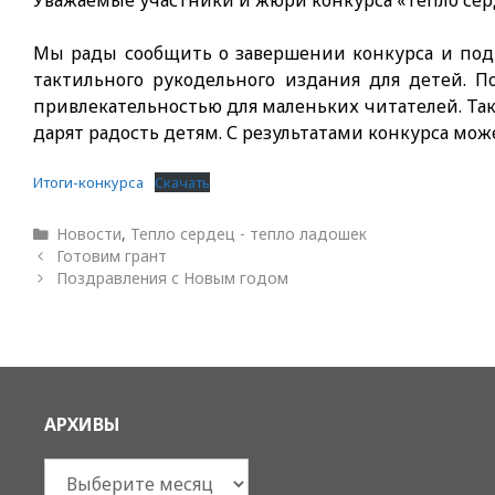
Уважаемые участники и жюри конкурса «Тепло сер
Мы рады сообщить о завершении конкурса и подв
тактильного рукодельного издания для детей. 
привлекательностью для маленьких читателей. Так
дарят радость детям. С результатами конкурса мож
Итоги-конкурса
Скачать
Рубрики
Новости
,
Тепло сердец - тепло ладошек
Готовим грант
Поздравления с Новым годом
АРХИВЫ
Архивы