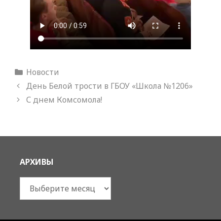
Рубрики
Новости
День Белой трости в ГБОУ «Школа №1206»
С днем Комсомола!
АРХИВЫ
Архивы