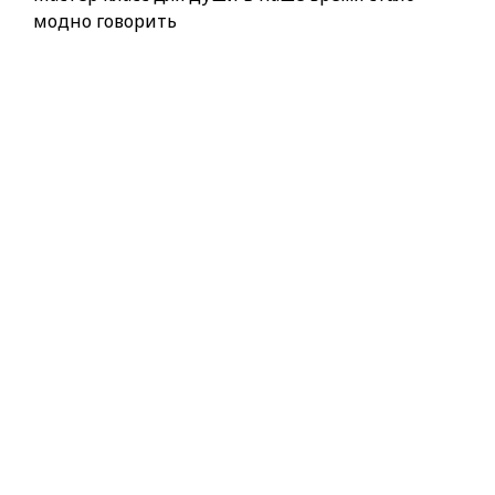
модно говорить
Фото- и видео-отчёт о
проекте «Белая трость» в
рамках «Школы взаимной
человечности» (г. Орехово-
Зуево)
29.10.2015