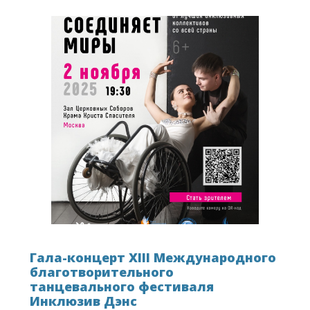
Гала-концерт XIII Международного
благотворительного
танцевального фестиваля
Инклюзив Дэнс