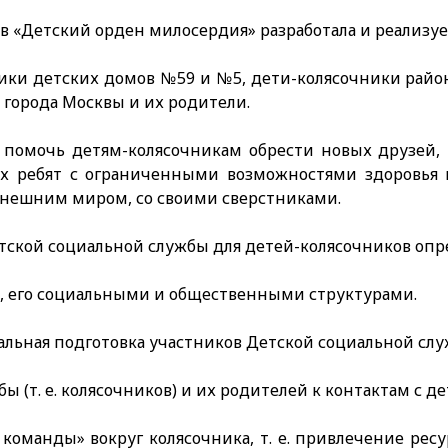
 «Детский орден милосердия» разра­ботала и реализует
ники детских домов №59 и №5, дети-колясочники рай
 города Москвы и их родители.
 помочь детям-колясочникам обрести новых друзей,
х ребят с ограниченными возможностями здоровья и
внешним миром, со своими сверстниками.
ской социальной службы для детей-колясочников опр
га, его социальными и общественными структурами.
альная подготовка участников Детской социальной слу
ы (т. е. колясочников) и их родителей к контактам с д
 команды» вокруг колясочника, т. е. привлечение ре