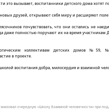
ти это вызывает, воспитанники детского дома хотят по
 новых друзей, открывают себя миру и расширяют поле
ясочников почувствовать, что они остались не наед
гда даже полностью поручают их на время участникам 
гогическим коллективам детских домов №59, №
стие в проекте.
 школой воспитания добра, милосердия и взаимной чел
рганизовал очередную «Школу Взаимной человечности» при по