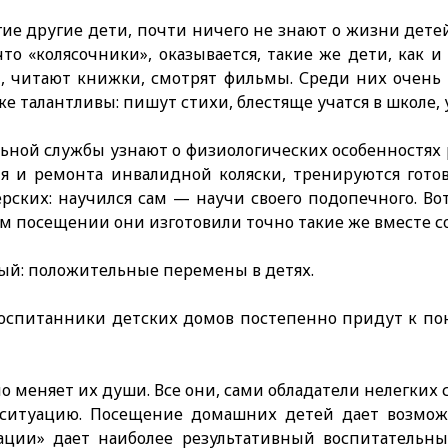
гие другие дети, почти ничего не знают о жизни детей
что «колясочники», оказывается, такие же дети, как 
, читают книжки, смотрят фильмы. Среди них очень 
же талантливы: пишут стихи, блестяще учатся в школе,
ьной службы узнают о физиологических особенностях 
я и ремонта инвалидной коляски, тренируются гото
рских: научился сам — научи своего подопечного. Во
ем посещении они изготовили точно такие же вместе 
ый: положительные перемены в детях.
 воспитанники детских домов постепенно придут к пон
о меняет их души. Все они, сами обладатели нелегких
 ситуацию. Посещение домашних детей дает возможн
ации» дает наиболее результативный воспитательны