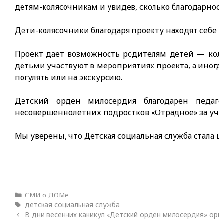
детям-колясочникам и увидев, сколько благодарнос
Дети-колясочники благодаря проекту находят себе
Проект дает возможность родителям детей — кол
детьми участвуют в мероприятиях проекта, а ино
погулять или на экскурсию.
Детский орден милосердия благодарен педа
несовершеннолетних подростков «Отрадное» за уча
Мы уверены, что Детская социальная служба стала
Рубрики
СМИ о ДОМе
Метки
детская социальная служба
В дни весенних каникул «Детский орден милосердия» о