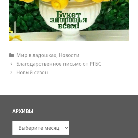
Рубрики
Мир в ладошках
,
Новости
Благодарственное письмо от РГБС
Новый сезон
АРХИВЫ
Архивы