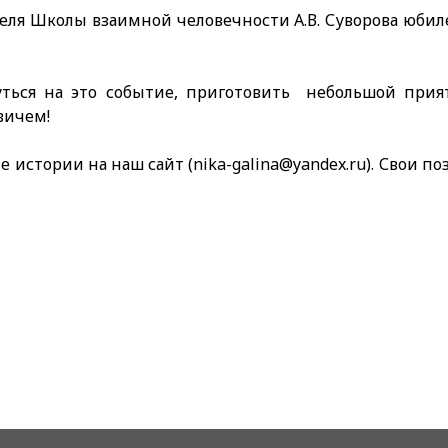
теля Школы взаимной человечности А.В. Суворова юбил
уться на это событие, приготовить небольшой при
вичем!
 истории на наш сайт (nika-galina@yandex.ru). Свои п